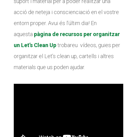
suport i material per a poder realitzar una
acció de neteja i conscienciació en el vostre
CONEIX FUNDESPLAI
CONEIX FUNDESPLAI
entorn proper. Avui és l’últim dia! En
aquesta
pàgina de recursos per organitzar
La Fundació
La Fundació
un Let’s Clean Up
trobareu vídeos, guies per
L'equip
L'equip
organitzar el Let’s clean up, cartells i altres
Missió i valors
Missió i valors
materials que us poden ajudar.
Els comptes clars
Els comptes clars
Memòria d'activitats
Memòria d'activitats
Proposta educativa
Proposta educativa
ACTUALITAT
ACTUALITAT
Notícies
Notícies
Butlletins
Butlletins