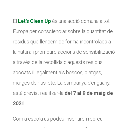
CASES DE COLÒNIES
CASES DE COLÒNIES
El
Let’s Clean Up
és una acció comuna a tot
ACCIÓ SOCIAL I JOVES
ACCIÓ SOCIAL I JOVES
Europa per conscienciar sobre la quantitat de
residus que llencem de forma incontrolada a
ESPLAIS
ESPLAIS
la natura i promoure accions de sensibilització
a través de la recollida d’aquests residus
abocats il·legalment als boscos, platges,
SUPORT TERCER SECTOR
SUPORT TERCER SECTOR
marges de rius, etc. La campanya d’enguany,
està previst realitzar-la
del 7 al 9 de maig de
2021
.
Com a escola us podeu inscriure i rebreu