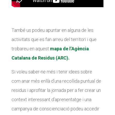
Diari de la Fundació
Diari de la Fundació
Fundesplai als mitjans
Fundesplai als mitjans
Xarxes socials
Xarxes socials
També us podeu apuntar en alguna de les
activitats que es fan arreu del territori i que
COL·LABORA
COL·LABORA
trobareu en aquest
mapa de l’Agència
Fes voluntariat
Fes voluntariat
Catalana de Residus (ARC).
Fes un donatiu
Fes un donatiu
Si voleu saber-ne més i tenir idees sobre
Treballa amb nosaltres
Treballa amb nosaltres
com anar més enllà d’una recollida puntual de
residus i aprofitar la jornada per a fer crear un
context interessant d’aprenentatge i una
campanya de conscienciació podeu accedir