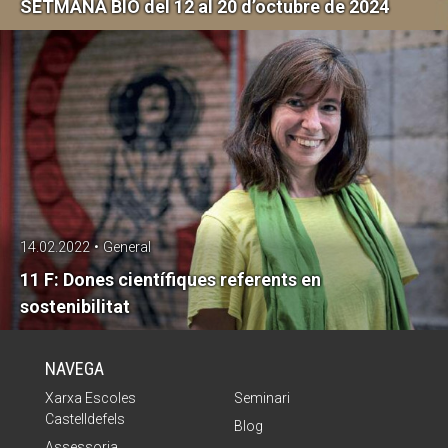
SETMANA BIO del 12 al 20 d’octubre de 2024
14.02.2022 • General
11 F: Dones científiques referents en
sostenibilitat
NAVEGA
Xarxa Escoles
Seminari
Castelldefels
Blog
Assessoria