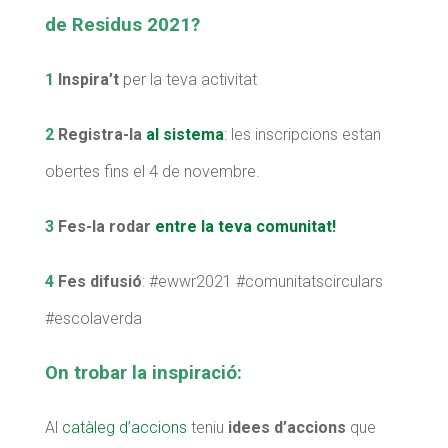
de Residus 2021?
Diari de la Fundació
Diari de la Fundació
Fundesplai als mitjans
Fundesplai als mitjans
1
Inspira’t
per la teva activitat
Xarxes socials
Xarxes socials
2
Registra-la
al sistema
: les inscripcions estan
COL·LABORA
COL·LABORA
obertes fins el 4 de novembre.
Fes voluntariat
Fes voluntariat
3
Fes-la rodar
entre la teva comunitat!
Fes un donatiu
Fes un donatiu
4
Fes difusió
: #ewwr2021 #comunitatscirculars
Treballa amb nosaltres
Treballa amb nosaltres
#escolaverda
On trobar la inspiració:
Al
catàleg d’accions
teniu
idees d’accions
que