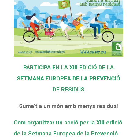
CONEIX FUNDESPLAI
CONEIX FUNDESPLAI
La Fundació
La Fundació
L'equip
L'equip
Missió i valors
Missió i valors
PARTICIPA EN LA XIII EDICIÓ DE LA
Els comptes clars
Els comptes clars
SETMANA EUROPEA DE LA PREVENCIÓ
Memòria d'activitats
Memòria d'activitats
DE RESIDUS
Proposta educativa
Proposta educativa
Suma’t a un món amb menys residus!
ACTUALITAT
ACTUALITAT
Com organitzar un acció per la XIII edició
Notícies
Notícies
de la Setmana Europea de la Prevenció
Butlletins
Butlletins