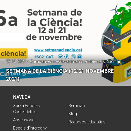
27.10.2021 • Campanyes i esdeveniments ambientals, SetmanaPrevencióResidus
SETMANA DE LA CIÈNCIA (12-21 NOVEMBRE
2021)
NAVEGA
Xarxa Escoles
Seminari
Castelldefels
Blog
Assessoria
Recursos educatius
Espais d’intercanvi