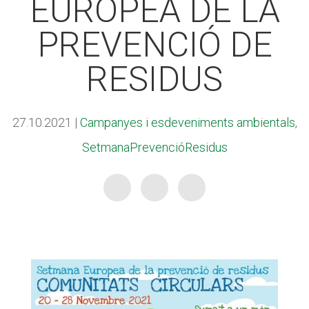
EUROPEA DE LA
CASES DE COLÒNIES
CASES DE COLÒNIES
PREVENCIÓ DE
ACCIÓ SOCIAL I JOVES
ACCIÓ SOCIAL I JOVES
RESIDUS
27.10.2021
|
Campanyes i esdeveniments ambientals
,
ESPLAIS
ESPLAIS
SetmanaPrevencióResidus
SUPORT TERCER SECTOR
SUPORT TERCER SECTOR